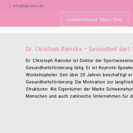
Zum
info@bgf-aktiv.de
Inhalt
springen
Schweinehund Typen Test
Dr. Christoph Ramcke – Gesundheit darf
Dr. Christoph Ramcke ist Doktor der Sportwissensc
Gesundheitsförderung tätig. Er ist Keynote-Speak
Workshopleiter. Seit über 20 Jahren beschäftigt e
Gesundheitsförderung: Die Motivation zur langfris
Strukturen. Als Eigentümer der Marke Schweinehun
Menschen und auch zahlreiche Unternehmen für d