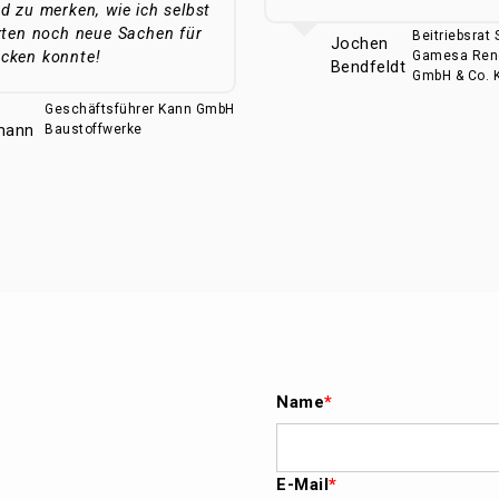
nd zu merken, wie ich selbst
tzten noch neue Sachen für
Beitriebsrat
Jochen
cken konnte!
Gamesa Ren
Bendfeldt
GmbH & Co. 
Geschäftsführer Kann GmbH
mann
Baustoffwerke
Name
*
E-Mail
*