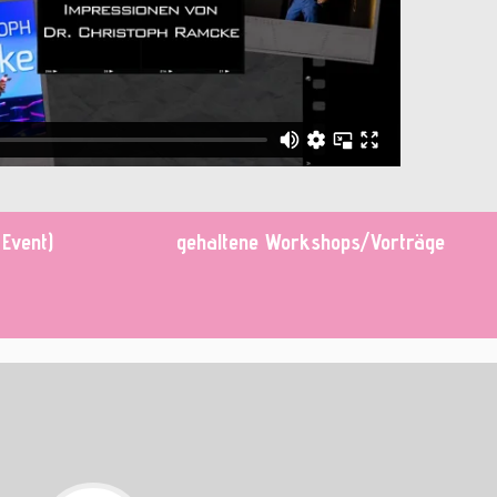
Event)
gehaltene Workshops/Vorträge