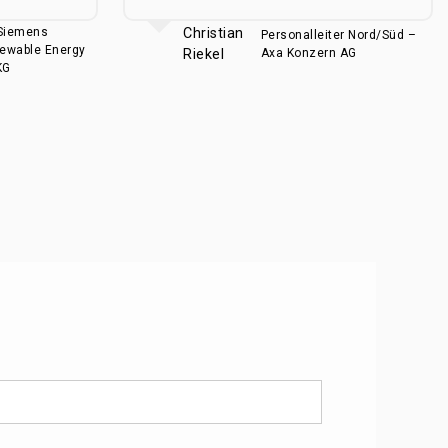
 Siemens
Christian
Personalleiter Nord/Süd –
ewable Energy
Riekel
Axa Konzern AG
KG