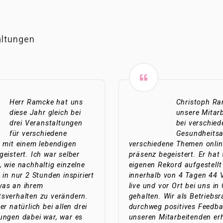
altungen
Herr Ramcke hat uns
Christoph Ra
diese Jahr gleich bei
unsere Mitar
drei Veranstaltungen
bei verschie
für verschiedene
Gesundheitsa
r mit einem lebendigen
verschiedene Themen onlin
geistert. Ich war selber
präsenz begeistert. Er hat
, wie nachhaltig einzelne
eigenen Rekord aufgestellt
 in nur 2 Stunden inspiriert
innerhalb von 4 Tagen 44 
was an ihrem
live und vor Ort bei uns i
sverhalten zu verändern.
gehalten. Wir als Betriebs
er natürlich bei allen drei
durchweg positives Feedb
ungen dabei war, war es
unseren Mitarbeitenden erh