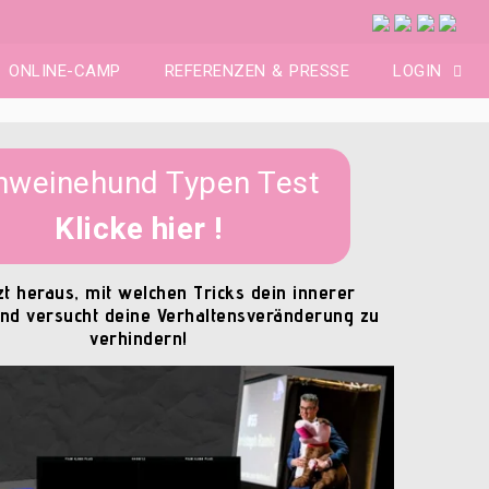
ONLINE-CAMP
REFERENZEN & PRESSE
LOGIN
hweinehund Typen Test
Klicke hier !
zt heraus, mit welchen Tricks dein innerer
d versucht deine Verhaltensveränderung zu
verhindern!