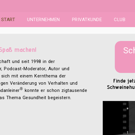
START
UNTERNEHMEN
PRIVATKUNDE
CLUB
 Spaß machen!
Sc
haft und seit 1998 in der
er, Podcast-Moderator, Autor und
r sich mit einem Kernthema der
Finde jet
tigen Veränderung von Verhalten und
Schweinehun
®
danleiner
konnte er schon zigtausende
as Thema Gesundheit begeistern.