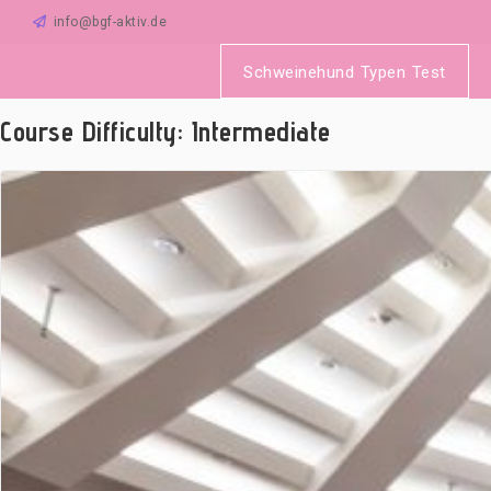
Zum
info@bgf-aktiv.de
Inhalt
springen
Schweinehund Typen Test
Course Difficulty:
Intermediate