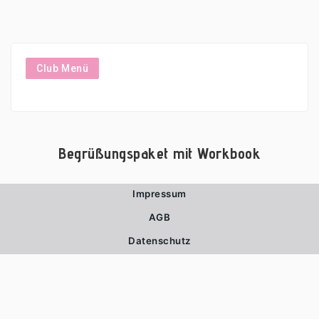
Zum
Inhalt
springen
Club Menü
Begrüßungspaket mit Workbook
Impressum
AGB
Datenschutz